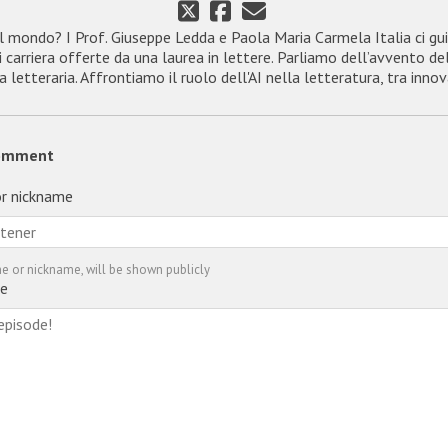
il mondo? I Prof. Giuseppe Ledda e Paola Maria Carmela Italia ci gu
i carriera offerte da una laurea in lettere. Parliamo dell’avvento d
letteraria. Affrontiamo il ruolo dell'AI nella letteratura, tra innova
omment
r nickname
e or nickname, will be shown publicly
e