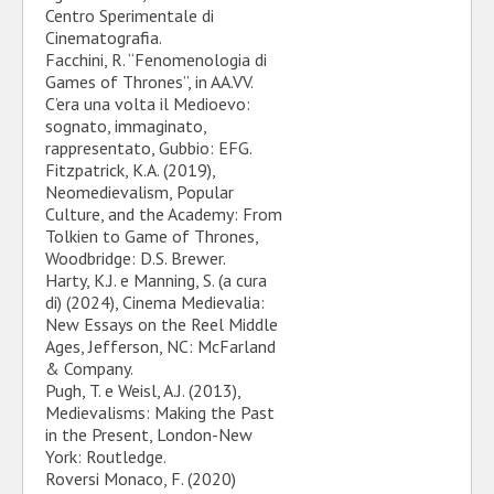
Centro Sperimentale di
Cinematografia.
Facchini, R. “Fenomenologia di
Games of Thrones”, in AA.VV.
C’era una volta il Medioevo:
sognato, immaginato,
rappresentato, Gubbio: EFG.
Fitzpatrick, K.A. (2019),
Neomedievalism, Popular
Culture, and the Academy: From
Tolkien to Game of Thrones,
Woodbridge: D.S. Brewer.
Harty, K.J. e Manning, S. (a cura
di) (2024), Cinema Medievalia:
New Essays on the Reel Middle
Ages, Jefferson, NC: McFarland
& Company.
Pugh, T. e Weisl, A.J. (2013),
Medievalisms: Making the Past
in the Present, London-New
York: Routledge.
Roversi Monaco, F. (2020)