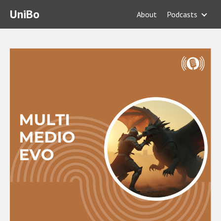
UniBo
About
Podcasts