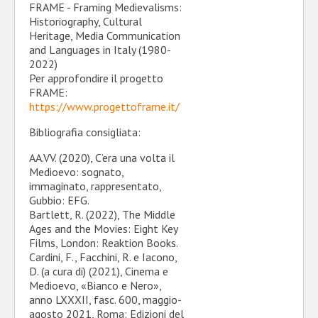
FRAME - Framing Medievalisms:
Historiography, Cultural
Heritage, Media Communication
and Languages in Italy (1980-
2022)
Per approfondire il progetto
FRAME:
https://www.progettoframe.it/
Bibliografia consigliata:
AA.VV. (2020), C’era una volta il
Medioevo: sognato,
immaginato, rappresentato,
Gubbio: EFG.
Bartlett, R. (2022), The Middle
Ages and the Movies: Eight Key
Films, London: Reaktion Books.
Cardini, F., Facchini, R. e Iacono,
D. (a cura di) (2021), Cinema e
Medioevo, «Bianco e Nero»,
anno LXXXII, fasc. 600, maggio-
agosto 2021, Roma: Edizioni del